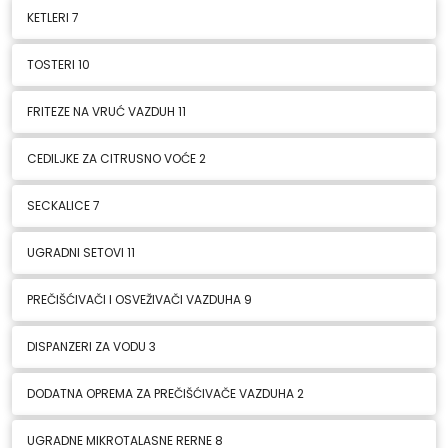
KETLERI
7
TOSTERI
10
FRITEZE NA VRUĆ VAZDUH
11
CEDILJKE ZA CITRUSNO VOĆE
2
SECKALICE
7
UGRADNI SETOVI
11
PREČIŠĆIVAČI I OSVEŽIVAČI VAZDUHA
9
DISPANZERI ZA VODU
3
DODATNA OPREMA ZA PREČIŠĆIVAČE VAZDUHA
2
UGRADNE MIKROTALASNE RERNE
8