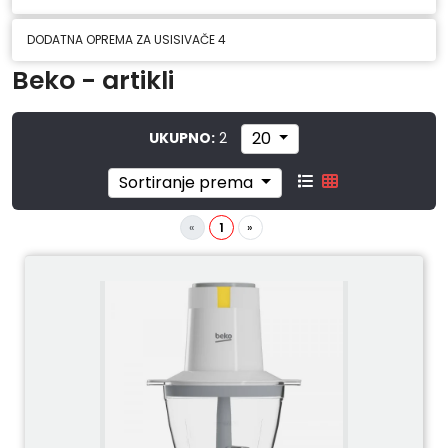
DODATNA OPREMA ZA USISIVAČE
4
Beko - artikli
20
UKUPNO:
2
Sortiranje prema
«
1
»