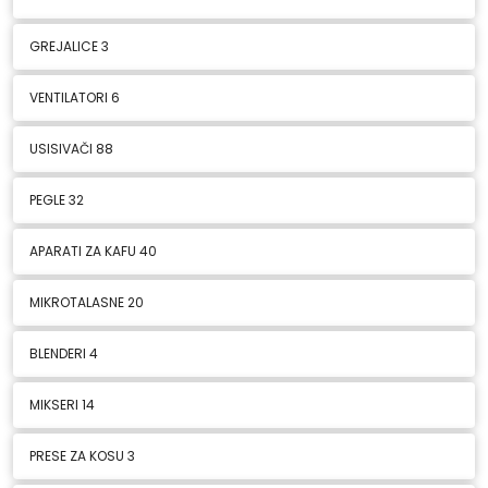
GREJALICE
3
VENTILATORI
6
USISIVAČI
88
PEGLE
32
APARATI ZA KAFU
40
MIKROTALASNE
20
BLENDERI
4
MIKSERI
14
PRESE ZA KOSU
3