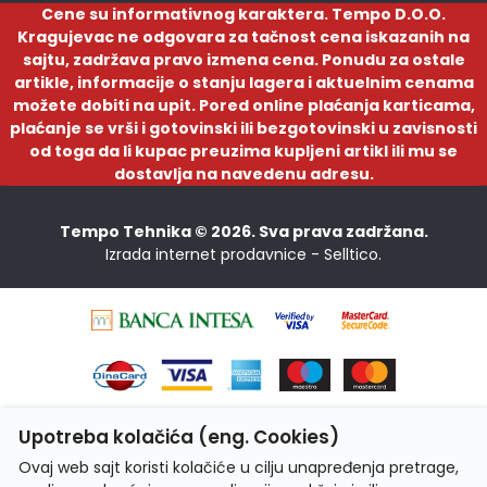
Cene su informativnog karaktera. Tempo D.O.O.
Kragujevac ne odgovara za tačnost cena iskazanih na
sajtu, zadržava pravo izmena cena. Ponudu za ostale
artikle, informacije o stanju lagera i aktuelnim cenama
možete dobiti na upit. Pored online plaćanja karticama,
plaćanje se vrši i gotovinski ili bezgotovinski u zavisnosti
od toga da li kupac preuzima kupljeni artikl ili mu se
dostavlja na navedenu adresu.
Tempo Tehnika © 2026. Sva prava zadržana.
Izrada internet prodavnice -
Selltico.
Upotreba kolačića (eng. Cookies)
Ovaj web sajt koristi kolačiće u cilju unapređenja pretrage,