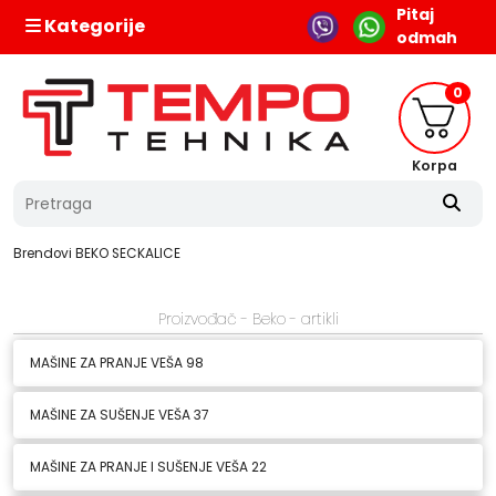
Pitaj
Kategorije
odmah
0
Korpa
Brendovi
BEKO
SECKALICE
Proizvođač - Beko - artikli
MAŠINE ZA PRANJE VEŠA
98
MAŠINE ZA SUŠENJE VEŠA
37
MAŠINE ZA PRANJE I SUŠENJE VEŠA
22