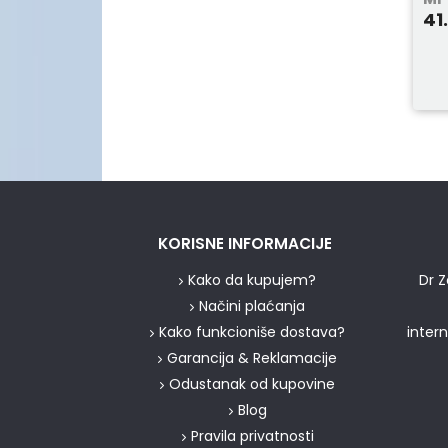
41
KORISNE INFORMACIJE
Kako da kupujem?
Dr Z
Načini plaćanja
Kako funkcioniše dostava?
inter
Garancija & Reklamacije
Odustanak od kupovine
Blog
Pravila privatnosti