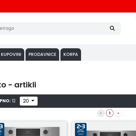
 KUPOVINI
PRODAVNICE
KORPA
o - artikli
20
PNO:
12
«
1
»