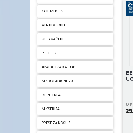
GREJALICE
3
VENTILATORI
6
USISIVAČI
88
PEGLE
32
APARATI ZA KAFU
40
BE
U
MIKROTALASNE
20
BLENDERI
4
MP
MIKSERI
14
29
PRESE ZA KOSU
3