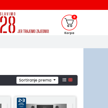
0
Korpa
Sortiranje prema