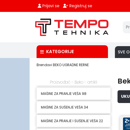
Prijavi se
Registruj se
KATEGORIJE
SVE O
Brendovi
BEKO
UGRADNE RERNE
Bek
Proizvođač - Beko - artikli
MAŠINE ZA PRANJE VEŠA
98
UKU
MAŠINE ZA SUŠENJE VEŠA
34
MAŠINE ZA PRANJE I SUŠENJE VEŠA
22