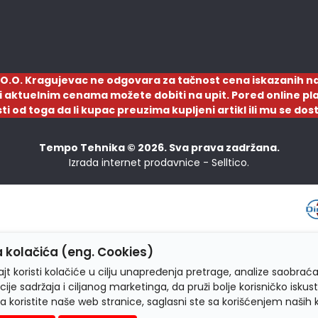
O.O. Kragujevac ne odgovara za tačnost cena iskazanih na
a i aktuelnim cenama možete dobiti na upit. Pored online pla
sti od toga da li kupac preuzima kupljeni artikl ili mu se d
Tempo Tehnika © 2026. Sva prava zadržana.
Izrada internet prodavnice -
Selltico.
 kolačića (eng. Cookies)
jt koristi kolačiće u cilju unapređenja pretrage, analize saobraća
cije sadržaja i ciljanog marketinga, da pruži bolje korisničko iskus
a koristite naše web stranice, saglasni ste sa korišćenjem naših 