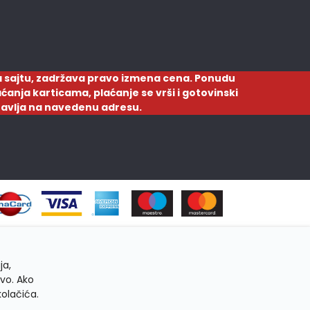
 sajtu, zadržava pravo izmena cena. Ponudu
ćanja karticama, plaćanje se vrši i gotovinski
ostavlja na navedenu adresu.
ja,
tvo. Ako
kolačića.