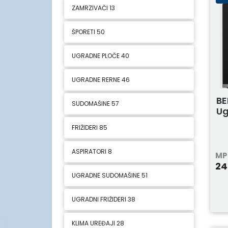
ZAMRZIVAČI
13
ŠPORETI
50
UGRADNE PLOČE
40
UGRADNE RERNE
46
BE
SUDOMAŠINE
57
Ug
FRIŽIDERI
85
ASPIRATORI
8
MP
24
UGRADNE SUDOMAŠINE
51
UGRADNI FRIŽIDERI
38
KLIMA UREĐAJI
28