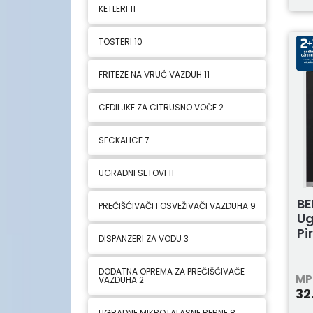
KETLERI
11
TOSTERI
10
FRITEZE NA VRUĆ VAZDUH
11
CEDILJKE ZA CITRUSNO VOĆE
2
SECKALICE
7
UGRADNI SETOVI
11
BE
PREČIŠĆIVAČI I OSVEŽIVAČI VAZDUHA
9
Ug
Pi
DISPANZERI ZA VODU
3
DODATNA OPREMA ZA PREČIŠĆIVAČE
MP
VAZDUHA
2
32
UGRADNE MIKROTALASNE RERNE
8