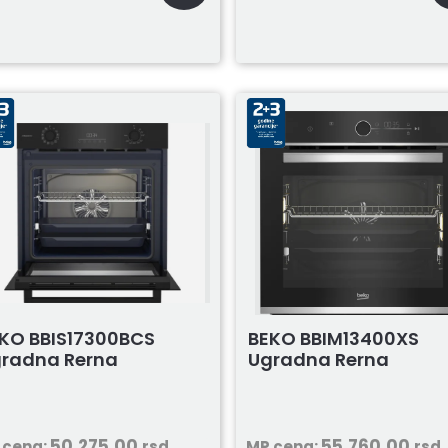
BEKO BBIM13400XS
KO BBIS17300BCS
Ugradna Rerna
radna Rerna
50.275,00
55.760,00
 cena:
rsd
MP cena:
rsd