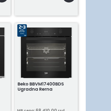
Beko BBVM17400BDS
Ugradna Rerna
68.410,00
MP cena:
rsd