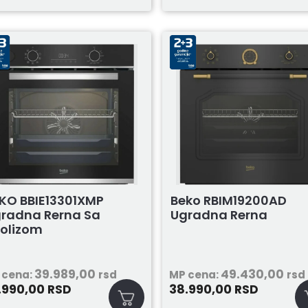
KO BBIE13301XMP
Beko RBIM19200AD
radna Rerna Sa
Ugradna Rerna
rolizom
39.989,00
49.430,00
 cena:
rsd
MP cena:
rsd
.990,00
38.990,00
RSD
RSD