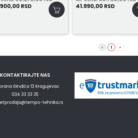
.900,00
41.990,00
RSD
RSD
«
1
»
KONTAKTIRAJTE NAS
orana Đinđića 13 Kragujevac
034 33 33 35
netprodaja@tempo-tehnika.rs