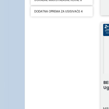
DODATNA OPREMA ZA USISIVAČE
4
BE
Ug
MP