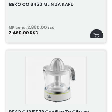
BEKO CO 8460 MLIN ZA KAFU
2.860,00
MP cena:
rsd
2.490,00
RSD
BEKO CJB5103B Cediljka Za Citruse