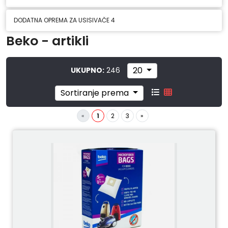
DODATNA OPREMA ZA USISIVAČE
4
Beko - artikli
20
UKUPNO:
246
Sortiranje prema
«
1
2
3
»