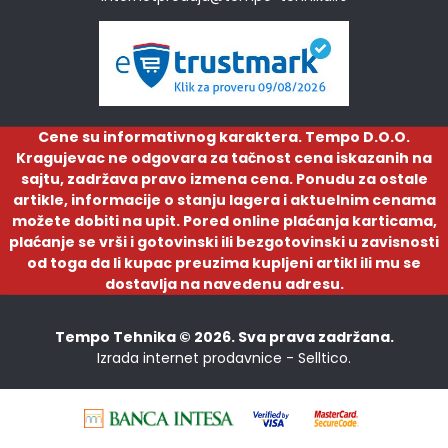
Cene su informativnog karaktera. Tempo D.O.O.
Kragujevac ne odgovara za tačnost cena iskazanih na
sajtu, zadržava pravo izmena cena. Ponudu za ostale
artikle, informacije o stanju lagera i aktuelnim cenama
možete dobiti na upit. Pored online plaćanja karticama,
plaćanje se vrši i gotovinski ili bezgotovinski u zavisnosti
od toga da li kupac preuzima kupljeni artikl ili mu se
dostavlja na navedenu adresu.
Tempo Tehnika © 2026. Sva prava zadržana.
Izrada internet prodavnice -
Selltico.