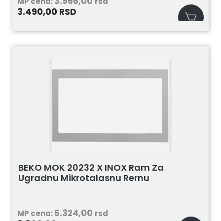
3.966,00
MP cena:
rsd
3.490,00
RSD
BEKO MOK 20232 X INOX Ram Za
Ugradnu Mikrotalasnu Rernu
5.324,00
MP cena:
rsd