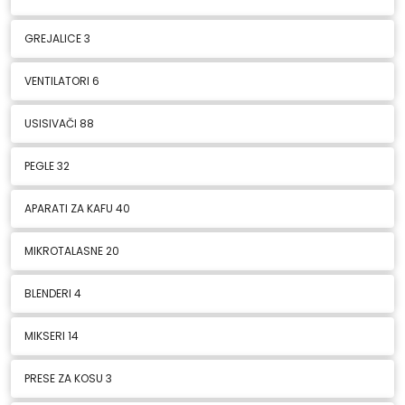
GREJALICE
3
VENTILATORI
6
USISIVAČI
88
PEGLE
32
APARATI ZA KAFU
40
MIKROTALASNE
20
BLENDERI
4
MIKSERI
14
PRESE ZA KOSU
3