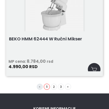
BEKO HMM 62444 W Ručni Mikser
8.784,00
MP cena:
rsd
4.990,00
RSD
«
1
2
3
»
KORISNE INFORMACIJE