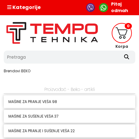
Pitaj
Kategorije
odmah
0
Korpa
Brendovi
BEKO
Proizvođač - Beko - artikli
MAŠINE ZA PRANJE VEŠA
98
MAŠINE ZA SUŠENJE VEŠA
37
MAŠINE ZA PRANJE I SUŠENJE VEŠA
22