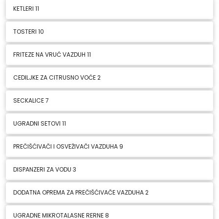
KETLERI
11
TOSTERI
10
FRITEZE NA VRUĆ VAZDUH
11
CEDILJKE ZA CITRUSNO VOĆE
2
SECKALICE
7
UGRADNI SETOVI
11
PREČIŠĆIVAČI I OSVEŽIVAČI VAZDUHA
9
DISPANZERI ZA VODU
3
DODATNA OPREMA ZA PREČIŠĆIVAČE VAZDUHA
2
UGRADNE MIKROTALASNE RERNE
8